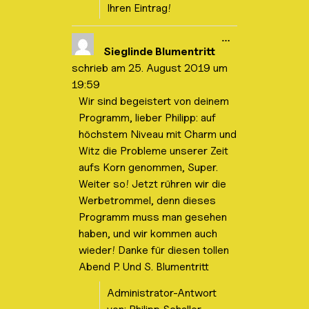
Ihren Eintrag!
D
…
i
Sieglinde Blumentritt
e
schrieb am
25. August 2019
um
s
e
19:59
M
Wir sind begeistert von deinem
e
t
Programm, lieber Philipp: auf
a
b
höchstem Niveau mit Charm und
o
Witz die Probleme unserer Zeit
x
e
aufs Korn genommen, Super.
i
Weiter so! Jetzt rühren wir die
n
-
Werbetrommel, denn dieses
/
a
Programm muss man gesehen
u
haben, und wir kommen auch
s
b
wieder! Danke für diesen tollen
l
Abend P. Und S. Blumentritt
e
n
d
Administrator-Antwort
e
n