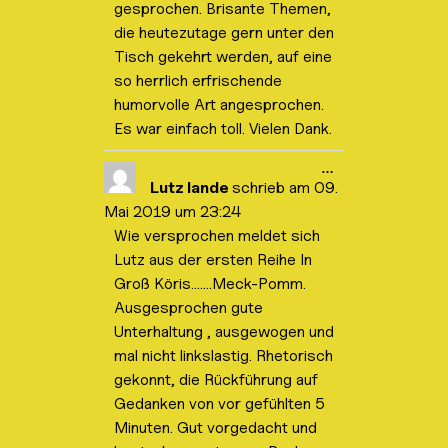
b
gesprochen. Brisante Themen,
o
die heutezutage gern unter den
x
e
Tisch gekehrt werden, auf eine
i
so herrlich erfrischende
n
-
humorvolle Art angesprochen.
/
a
Es war einfach toll. Vielen Dank.
u
s
D
…
b
i
l
Lutz lande
schrieb am
09.
e
e
Mai 2019
um
23:24
s
n
e
d
Wie versprochen meldet sich
M
e
Lutz aus der ersten Reihe In
e
n
t
.
Groß Köris…….Meck-Pomm.
a
b
Ausgesprochen gute
o
Unterhaltung , ausgewogen und
x
e
mal nicht linkslastig. Rhetorisch
i
gekonnt, die Rückführung auf
n
-
Gedanken von vor gefühlten 5
/
a
Minuten. Gut vorgedacht und
u