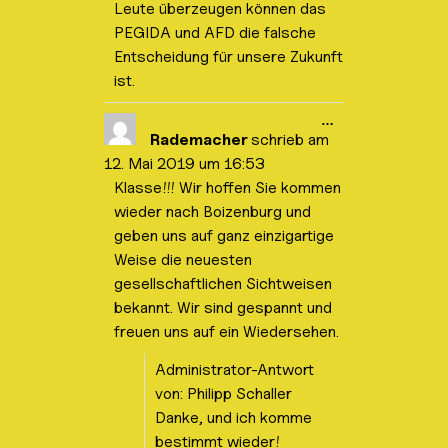
b
Leute überzeugen können das
o
PEGIDA und AFD die falsche
x
e
Entscheidung für unsere Zukunft
i
ist.
n
-
/
D
…
a
i
Rademacher
schrieb am
u
e
s
12. Mai 2019
um
16:53
s
b
e
l
Klasse!!! Wir hoffen Sie kommen
M
e
wieder nach Boizenburg und
e
n
t
d
geben uns auf ganz einzigartige
a
e
b
Weise die neuesten
n
o
.
gesellschaftlichen Sichtweisen
x
e
bekannt. Wir sind gespannt und
i
freuen uns auf ein Wiedersehen.
n
-
/
Administrator-Antwort
a
u
von: Philipp Schaller
s
Danke, und ich komme
b
l
bestimmt wieder!