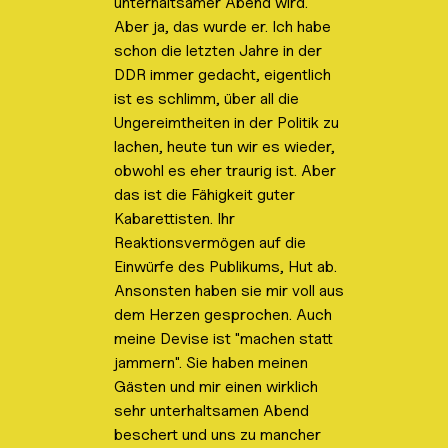
unterhaltsamer Abend wird.
a
b
Aber ja, das wurde er. Ich habe
o
schon die letzten Jahre in der
x
e
DDR immer gedacht, eigentlich
i
ist es schlimm, über all die
n
-
Ungereimtheiten in der Politik zu
/
a
lachen, heute tun wir es wieder,
u
obwohl es eher traurig ist. Aber
s
b
das ist die Fähigkeit guter
l
Kabarettisten. Ihr
e
n
Reaktionsvermögen auf die
d
e
Einwürfe des Publikums, Hut ab.
n
Ansonsten haben sie mir voll aus
.
dem Herzen gesprochen. Auch
meine Devise ist "machen statt
jammern". Sie haben meinen
Gästen und mir einen wirklich
sehr unterhaltsamen Abend
beschert und uns zu mancher