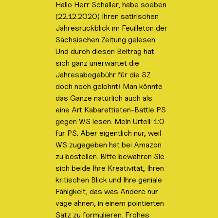
e
Hallo Herr Schaller, habe soeben
M
t
(22.12.2020) Ihren satirischen
e
i
t
Jahresrückblick im Feuilleton der
a
o
b
Sächsischen Zeitung gelesen.
o
n
Und durch diesen Beitrag hat
x
d
e
sich ganz unerwartet die
i
e
Jahresabogebühr für die SZ
n
r
-
doch noch gelohnt! Man könnte
/
G
a
das Ganze natürlich auch als
u
ä
eine Art Kabarettisten-Battle PS
s
s
b
gegen WS lesen. Mein Urteil: 1:0
l
t
für PS. Aber eigentlich nur, weil
e
e
n
WS zugegeben hat bei Amazon
d
b
e
zu bestellen. Bitte bewahren Sie
n
u
sich beide Ihre Kreativität, Ihren
.
c
kritischen Blick und Ihre geniale
h
Fähigkeit, das was Andere nur
l
vage ahnen, in einem pointierten
i
Satz zu formulieren. Frohes