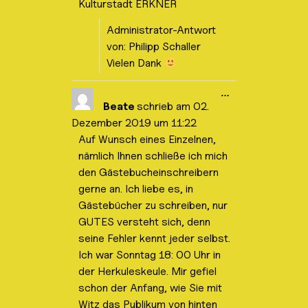
Kulturstadt ERKNER
e
n
d
Administrator-Antwort
e
n
von: Philipp Schaller
.
Vielen Dank
D
…
i
Beate
schrieb am
02.
e
Dezember 2019
um
11:22
s
e
Auf Wunsch eines Einzelnen,
M
nämlich Ihnen schließe ich mich
e
t
den Gästebucheinschreibern
a
b
gerne an. Ich liebe es, in
o
Gästebücher zu schreiben, nur
x
e
GUTES versteht sich, denn
i
seine Fehler kennt jeder selbst.
n
-
Ich war Sonntag 18: 00 Uhr in
/
a
der Herkuleskeule. Mir gefiel
u
schon der Anfang, wie Sie mit
s
b
Witz das Publikum von hinten