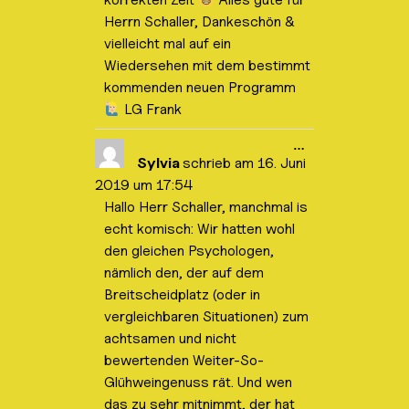
/
a
Herrn Schaller, Dankeschön &
u
vielleicht mal auf ein
s
b
Wiedersehen mit dem bestimmt
l
kommenden neuen Programm
e
n
LG Frank
d
e
n
D
…
.
i
Sylvia
schrieb am
16. Juni
e
2019
um
17:54
s
e
Hallo Herr Schaller, manchmal is
M
echt komisch: Wir hatten wohl
e
t
den gleichen Psychologen,
a
b
nämlich den, der auf dem
o
Breitscheidplatz (oder in
x
e
vergleichbaren Situationen) zum
i
achtsamen und nicht
n
-
bewertenden Weiter-So-
/
a
Glühweingenuss rät. Und wen
u
das zu sehr mitnimmt, der hat
s