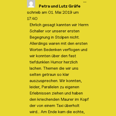
D
…
e
i
Petra und Lutz Gräfe
n
e
.
schrieb am
01. Mai 2019
um
s
e
17:40
M
Ehrlich gesagt kannten wir Herrn
e
t
Schaller vor unserer ersten
a
b
Begegnung in Stolpen nicht.
o
Allerdings waren mit den ersten
x
e
Worten Bedenken verflogen und
i
wir konnten über den fast
n
-
tiefdunklen Humor herzlich
/
a
lachen. Themen die wir uns
u
selten getraun so klar
s
b
auszusprechen. Wir konnten,
l
leider, Parallelen zu eigenen
e
n
Erlebnissen ziehen und haben
d
e
den kriechenden Maurer im Kopf
n
der von einem Taxi überholt
.
wird… Am Ende kam die echte,