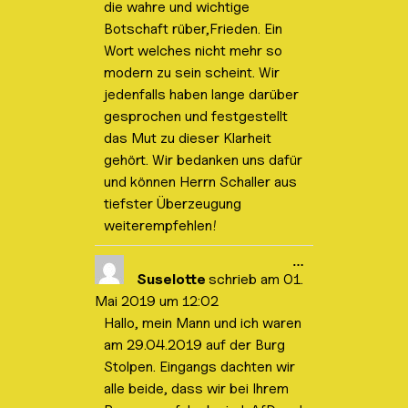
die wahre und wichtige
Botschaft rüber,Frieden. Ein
Wort welches nicht mehr so
modern zu sein scheint. Wir
jedenfalls haben lange darüber
gesprochen und festgestellt
das Mut zu dieser Klarheit
gehört. Wir bedanken uns dafür
und können Herrn Schaller aus
tiefster Überzeugung
weiterempfehlen!
D
…
i
Suselotte
schrieb am
01.
e
Mai 2019
um
12:02
s
e
Hallo, mein Mann und ich waren
M
am 29.04.2019 auf der Burg
e
t
Stolpen. Eingangs dachten wir
a
b
alle beide, dass wir bei Ihrem
o