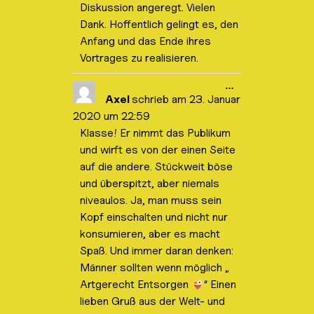
Diskussion angeregt. Vielen
Dank. Hoffentlich gelingt es, den
Anfang und das Ende ihres
Vortrages zu realisieren.
D
…
i
Axel
schrieb am
23. Januar
e
2020
um
22:59
s
e
Klasse! Er nimmt das Publikum
M
und wirft es von der einen Seite
e
t
auf die andere. Stückweit böse
a
b
und überspitzt, aber niemals
o
niveaulos. Ja, man muss sein
x
e
Kopf einschalten und nicht nur
i
konsumieren, aber es macht
n
-
Spaß. Und immer daran denken:
/
a
Männer sollten wenn möglich „
u
Artgerecht Entsorgen
“ Einen
s
b
lieben Gruß aus der Welt- und
l