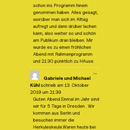
l
schon ins Programm hinein
e
n
genommen haben. Alles gesagt,
d
e
worüber man sich im Alltag
n
aufregt und dann drüber lachen
.
kann, also weiter so und schön
am Publikum dran bleiben. Mir
wurde es zu einen fröhlichen
Abend mit Rahmenprogramm
und 21:30 pünktlich zu HAuse.
D
…
i
Gabriele und Michael
e
Kühl
schrieb am
13. Oktober
s
e
2019
um
21:39
M
Guten Abend.Einmal im Jahr sind
e
t
wir für 5 Tage in Dresden . Wir
a
b
kommen aus Berlin und
o
besuchen immer die
x
e
Herkuleskeule.Waren heute bei
i