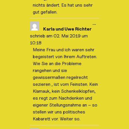
i
nichts ändert. Es hat uns sehr
n
-
gut gefallen.
/
a
u
D
…
s
i
Karla und Uwe Richter
b
e
l
schrieb am
02. Mai 2019
um
s
e
e
10:18
n
M
d
Meine Frau und ich waren sehr
e
e
t
begeistert von Ihrem Auftreten.
n
a
.
b
Wie Sie an die Probleme
o
rangehen und sie
x
e
gewissermaßen regelrecht
i
sezieren , ist vom Feinsten. Kein
n
-
Klamauk, kein Schenkelklopfen,
/
a
es regt zum Nachdenken und
u
eigener Stellungsnahme an – so
s
b
stellen wir uns politisches
l
Kabarett vor. Weiter so.
e
n
d