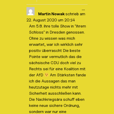
D
…
i
Martin Nowak
schrieb am
e
22. August 2020
um
20:14
s
e
Am 5.8. ihre tolle Show in "ihrem
M
Schloss" in Dresden genossen.
e
t
Ohne zu wissen was mich
a
b
erwartet, war ich wirklich sehr
o
positiv überrascht Die beste
x
e
Pointe war vermutlich das die
i
sächsische CDU doch viel zu
n
-
Rechts sei für eine Koalition mit
/
a
der AfD
Am Stärksten fande
u
ich die Aussagen das man
s
b
heutzutage nichts mehr mit
l
Sicherheit ausschließen kann.
e
n
Die Nachkriegsära schuff eben
d
e
keine neue sichere Ordnung,
n
sondern war nur eine
.