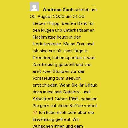
D
…
i
Andreas Zach
schrieb am
e
02. August 2020
um
21:50
s
e
Lieber Philipp, besten Dank für
M
den klugen und unterhaltsamen
e
t
Nachmittag heute in der
a
b
Herkuleskeule. Meine Frau und
o
ich sind nur für zwei Tage in
x
e
Dresden, haben spontan etwas
i
Zerstreuung gesucht und uns
n
-
erst zwei Stunden vor der
/
a
Vorstellung zum Besuch
u
entschieden. Wenn Sie ihr Urlaub
s
b
dann in meinen Geburts- und
l
Arbeitsort Guben führt, schauen
e
n
Sie gern auf einen Kaffee vorbei
d
e
Ich habe mich sehr über die
n
Erwähnung gefreut. Wir
.
wünschen Ihnen und dem