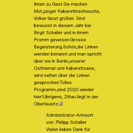
Ihnen zu Gast.Sie machen
n
-
Mut,junger Kabarettnachwuchs,
/
a
Volker lässt grüßen. Sind
u
bewusst in diesem Jahr bei
s
b
Birgit Schaller und in ihrem
l
Promm gewesen.Grosse
e
n
Begeisterung.Schön,die Linken
d
e
werden benannt und man spricht
n
über sie.In Berlin,unserer
.
Ostheimat und Kabarettoase,
wird selten über die Linken
gesprochen.Tolles
Programm,sind 2020 wieder
hier!Übrigens, Zittau liegt in der
Oberlausitz
Administrator-Antwort
von: Philipp Schaller
Vielen lieben Dank für