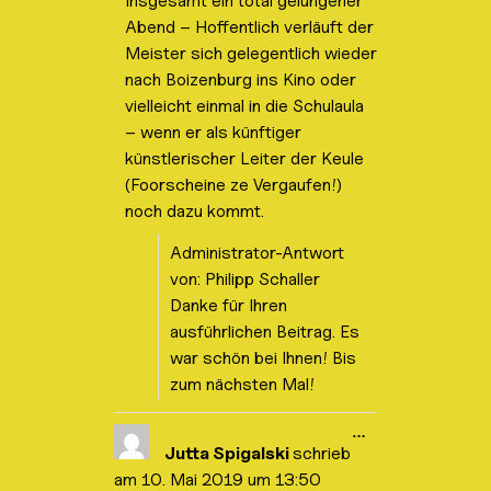
Insgesamt ein total gelungener
Abend – Hoffentlich verläuft der
Meister sich gelegentlich wieder
nach Boizenburg ins Kino oder
vielleicht einmal in die Schulaula
– wenn er als künftiger
künstlerischer Leiter der Keule
(Foorscheine ze Vergaufen!)
noch dazu kommt.
Administrator-Antwort
von: Philipp Schaller
Danke für Ihren
ausführlichen Beitrag. Es
war schön bei Ihnen! Bis
zum nächsten Mal!
D
…
i
Jutta Spigalski
schrieb
e
am
10. Mai 2019
um
13:50
s