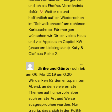
n
und ich als Ehefrau Verständnis
.
dafür.
Weiter so und
hoffentlich auf ein Wiedersehen
im "Schwalbennest" am schönen
Karbuschsee. Für morgen
wünschen wir Dir ein volles Haus
und viel Applaus im Capitol KW
(unserem Lieblingskino). Katy &
Olaf aus Reihe 2.
D
…
i
Ulrike und Günter
schrieb
e
am
06. Mai 2019
um
0:20
s
e
Wir danken für den entspannten
M
Abend, an dem viele ernste
e
t
Themen auf humorvolle aber
a
b
auch ernste Art und Weise
o
ausgesprochen wurden. Nur
x
e
traurig, dass sich in der Politik