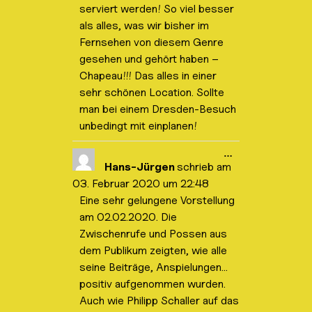
e
serviert werden! So viel besser
n
als alles, was wir bisher im
.
Fernsehen von diesem Genre
gesehen und gehört haben –
Chapeau!!! Das alles in einer
sehr schönen Location. Sollte
man bei einem Dresden-Besuch
unbedingt mit einplanen!
D
…
i
Hans-Jürgen
schrieb am
e
03. Februar 2020
um
22:48
s
e
Eine sehr gelungene Vorstellung
M
am 02.02.2020. Die
e
t
Zwischenrufe und Possen aus
a
b
dem Publikum zeigten, wie alle
o
seine Beiträge, Anspielungen…
x
e
positiv aufgenommen wurden.
i
Auch wie Philipp Schaller auf das
n
-