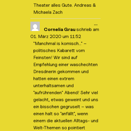
Theater alles Gute. Andreas &
Michaela Zach
D
…
i
Cornelia Grau
schrieb am
e
01. März 2020
um
11:52
s
e
"Manchmal is komisch…" –
M
politisches Kabarett vom
e
t
Feinsten! Wir sind auf
a
b
Empfehlung einer waschechten
o
Dresdnerin gekommen und
x
e
hatten einen extrem
i
unterhaltsamen und
n
-
"aufrührenden" Abend! Sehr viel
/
a
gelacht, etwas geweint und uns
u
ein bisschen gegruselt – was
s
b
einen halt so "anfällt", wenn
l
einem die aktuellen Alltags- und
e
n
Welt-Themen so pointiert
d