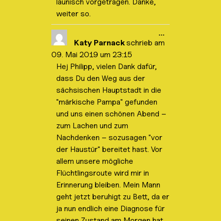
launisch vorgetragen. Danke,
s
b
weiter so.
l
e
n
D
…
d
i
Katy Parnack
schrieb am
e
e
09. Mai 2019
um
23:15
n
s
.
e
Hej Philipp, vielen Dank dafür,
M
dass Du den Weg aus der
e
t
sächsischen Hauptstadt in die
a
b
"märkische Pampa" gefunden
o
und uns einen schönen Abend –
x
e
zum Lachen und zum
i
Nachdenken – sozusagen "vor
n
-
der Haustür" bereitet hast. Vor
/
a
allem unsere mögliche
u
Flüchtlingsroute wird mir in
s
b
Erinnerung bleiben. Mein Mann
l
geht jetzt beruhigt zu Bett, da er
e
n
ja nun endlich eine Diagnose für
d
e
seinen Zustand am Morgen hat