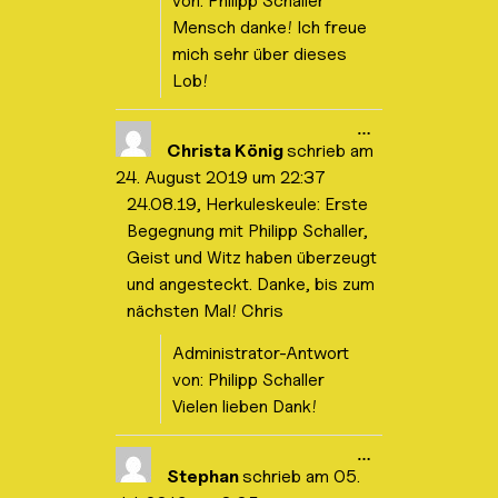
von: Philipp Schaller
.
Mensch danke! Ich freue
mich sehr über dieses
Lob!
D
…
i
Christa König
schrieb am
e
24. August 2019
um
22:37
s
e
24.08.19, Herkuleskeule: Erste
M
Begegnung mit Philipp Schaller,
e
t
Geist und Witz haben überzeugt
a
b
und angesteckt. Danke, bis zum
o
nächsten Mal! Chris
x
e
i
Administrator-Antwort
n
von: Philipp Schaller
-
/
Vielen lieben Dank!
a
u
s
D
…
b
i
Stephan
schrieb am
05.
l
e
e