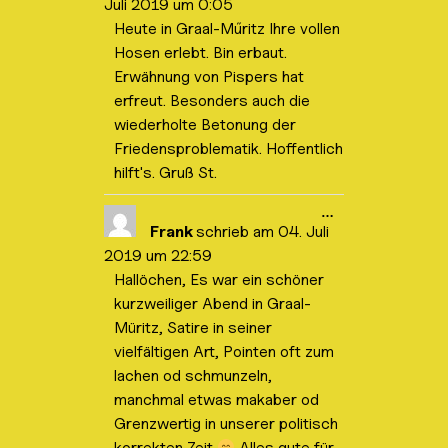
Juli 2019
um
0:05
s
n
e
Heute in Graal-Műritz Ihre vollen
d
M
e
Hosen erlebt. Bin erbaut.
e
n
t
.
Erwähnung von Pispers hat
a
b
erfreut. Besonders auch die
o
wiederholte Betonung der
x
e
Friedensproblematik. Hoffentlich
i
hilft's. Gruß St.
n
-
/
D
…
a
i
Frank
schrieb am
04. Juli
u
e
s
2019
um
22:59
s
b
e
l
Hallöchen, Es war ein schöner
M
e
kurzweiliger Abend in Graal-
e
n
t
d
Müritz, Satire in seiner
a
e
b
vielfältigen Art, Pointen oft zum
n
o
.
lachen od schmunzeln,
x
e
manchmal etwas makaber od
i
Grenzwertig in unserer politisch
n
-
korrekten Zeit
Alles gute für