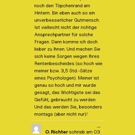
b
noch den Töpchenrand am
l
Hintern. Bin eben auch so ein
e
n
unverbesserlicher Gutmensch.
d
e
Ist vielleicht nicht der richtige
n
Ansprechpartner für solche
.
Fragen. Dann komme ich doch
lieber zu Ihnen. Und machen Sie
sich keine Sorgen wegen Ihres
Rentenbescheides (so hoch wie
meiner bzw. 3,5 Std.-Sätze
eines Psychologen). Meiner ist
genau so hoch und mir wurde
gesagt, das Wichtigste sei das
Gefühl, gebraucht zu werden.
Und das werden Sie, besonders
montags (aber nicht nur)!
D
…
i
O. Richter
schrieb am
03.
e