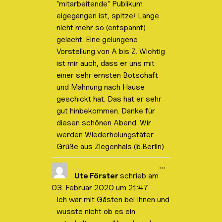
"mitarbeitende" Publikum
/
a
eigegangen ist, spitze! Lange
u
nicht mehr so (entspannt)
s
b
gelacht. Eine gelungene
l
Vorstellung von A bis Z. Wichtig
e
n
ist mir auch, dass er uns mit
d
e
einer sehr ernsten Botschaft
n
und Mahnung nach Hause
.
geschickt hat. Das hat er sehr
gut hinbekommen. Danke für
diesen schönen Abend. Wir
werden Wiederholungstäter.
Grüße aus Ziegenhals (b.Berlin)
D
…
i
Ute Förster
schrieb am
e
03. Februar 2020
um
21:47
s
e
Ich war mit Gästen bei Ihnen und
M
wusste nicht ob es ein
e
t