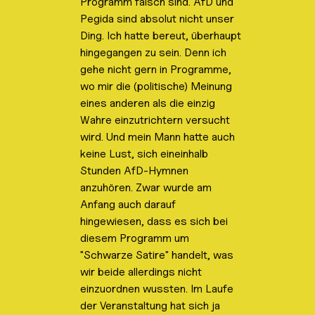
Programm falsch sind. AfD und
x
e
Pegida sind absolut nicht unser
i
Ding. Ich hatte bereut, überhaupt
n
-
hingegangen zu sein. Denn ich
/
a
gehe nicht gern in Programme,
u
wo mir die (politische) Meinung
s
b
eines anderen als die einzig
l
Wahre einzutrichtern versucht
e
n
wird. Und mein Mann hatte auch
d
e
keine Lust, sich eineinhalb
n
Stunden AfD-Hymnen
.
anzuhören. Zwar wurde am
Anfang auch darauf
hingewiesen, dass es sich bei
diesem Programm um
"Schwarze Satire" handelt, was
wir beide allerdings nicht
einzuordnen wussten. Im Laufe
der Veranstaltung hat sich ja