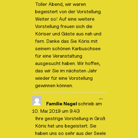
e
Toller Abend, wir waren
M
begeistert von der Vorstellung.
e
t
Weiter so! Auf eine weitere
a
b
Vorstellung freuen sich die
o
Köriser und Gäste aus nah und
x
e
fern. Danke das Sie Köris mit
i
seinem schönen Karbuschsee
n
-
für eine Veranstaltung
/
a
ausgesucht haben. Wir hoffen,
u
das wir Sie im nächsten Jahr
s
b
wieder für eine Vorstellung
l
gewinnen können.
e
n
d
D
…
e
i
Familie Nagel
schrieb am
n
e
.
10. Mai 2019
um
9:43
s
e
Ihre gestrige Vorstellung in Groß
M
Köris hat uns begeistert. Sie
e
t
haben uns so sehr aus der Seele
a