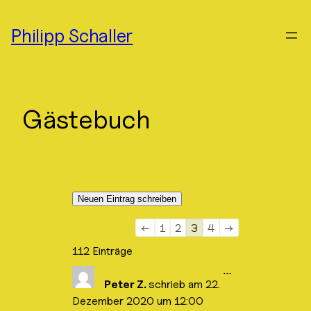
Zum
Inhalt
Philipp Schaller
springen
Gästebuch
N
←
1
2
3
4
→
a
112 Einträge
v
D
…
i
i
Peter Z.
schrieb am
22.
e
g
Dezember 2020
um
12:00
s
a